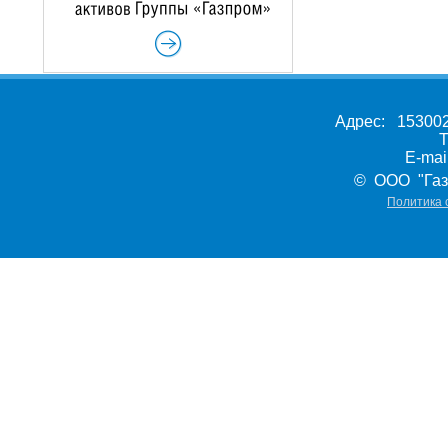
Адрес: 153002,
Т
E-ma
© ООО "Газ
Политика 