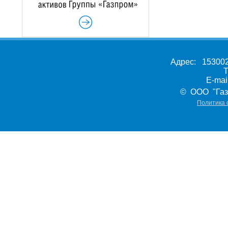
Адрес: 153002,
Т
E-ma
© ООО "Газ
Политика 