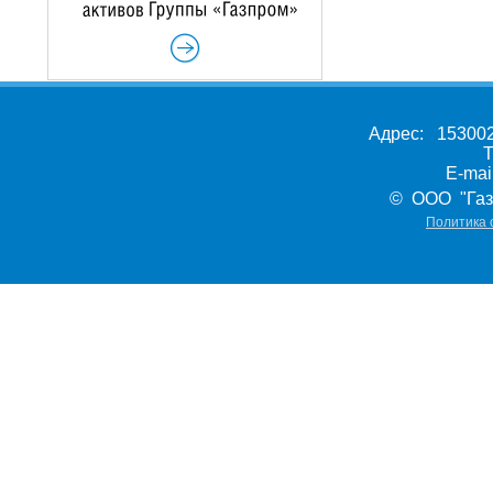
Адрес: 153002,
Т
E-ma
© ООО "Газ
Политика 