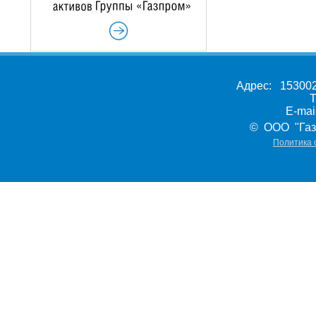
Адрес: 153002,
Т
E-ma
© ООО "Газ
Политика 