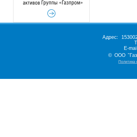
Адрес: 153002,
Т
E-ma
© ООО "Газ
Политика 