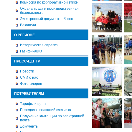
Комиссия по корпоративной этике
Охрана труда и производственная
безопасность
Электронный документооборот
Вакансии
О РЕГИОНЕ
Историческая справка
Газификация
ПРЕСС-ЦЕНТР
Новости
СМИ о нас
Фотогалерея
ПОТРЕБИТЕЛЯМ
Тарифы и цены
Передача показаний счетчика
Получение квитанции по электронной
почте
Документы