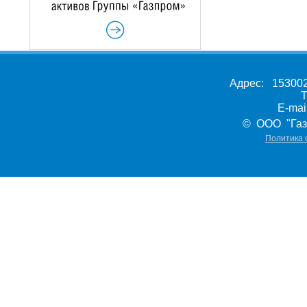
Адрес: 153002,
Т
E-ma
© ООО "Газ
Политика 