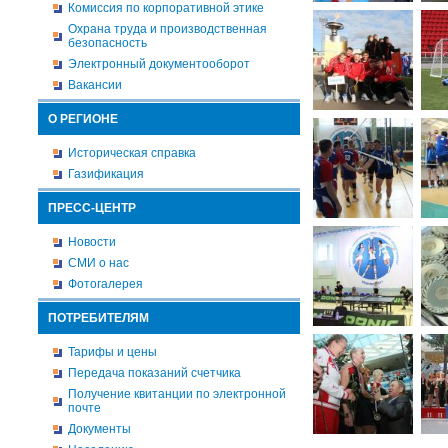
Комиссия по корпоративной этике
Охрана труда и производственная
безопасность
Электронный документооборот
Вакансии
О РЕГИОНЕ
Историческая справка
Газификация
ПРЕСС-ЦЕНТР
Новости
СМИ о нас
Фотогалерея
ПОТРЕБИТЕЛЯМ
Тарифы и цены
Передача показаний счетчика
Получение квитанции по электронной
почте
Документы