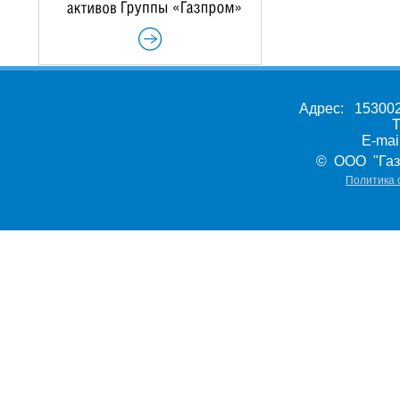
Адрес: 153002,
Т
E-ma
© ООО "Газ
Политика 