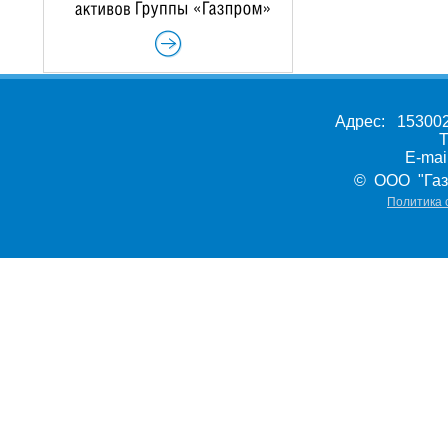
Адрес: 153002,
Т
E-ma
© ООО "Газ
Политика 