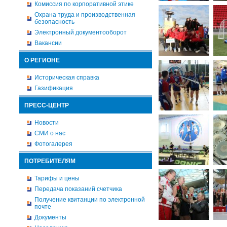
Комиссия по корпоративной этике
Охрана труда и производственная
безопасность
Электронный документооборот
Вакансии
О РЕГИОНЕ
Историческая справка
Газификация
ПРЕСС-ЦЕНТР
Новости
СМИ о нас
Фотогалерея
ПОТРЕБИТЕЛЯМ
Тарифы и цены
Передача показаний счетчика
Получение квитанции по электронной
почте
Документы