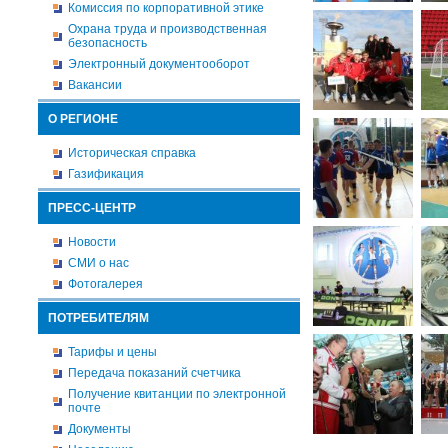
Комиссия по корпоративной этике
Охрана труда и производственная
безопасность
Электронный документооборот
Вакансии
О РЕГИОНЕ
Историческая справка
Газификация
ПРЕСС-ЦЕНТР
Новости
СМИ о нас
Фотогалерея
ПОТРЕБИТЕЛЯМ
Тарифы и цены
Передача показаний счетчика
Получение квитанции по электронной
почте
Документы