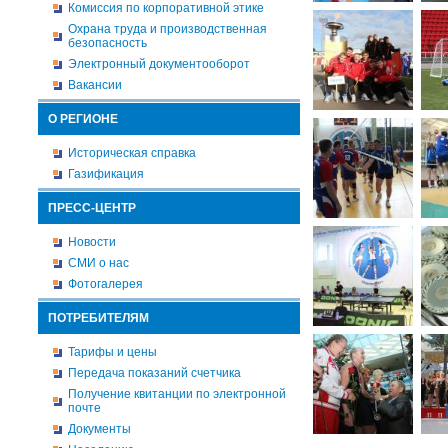
Комиссия по корпоративной этике
Охрана труда и производственная
безопасность
Электронный документооборот
Вакансии
О РЕГИОНЕ
Историческая справка
Газификация
ПРЕСС-ЦЕНТР
Новости
СМИ о нас
Фотогалерея
ПОТРЕБИТЕЛЯМ
Тарифы и цены
Передача показаний счетчика
Получение квитанции по электронной
почте
Документы