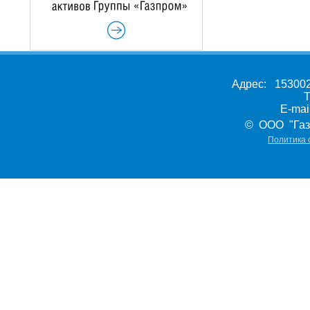
Адрес: 153002,
Т
E-ma
© ООО "Газ
Политика 