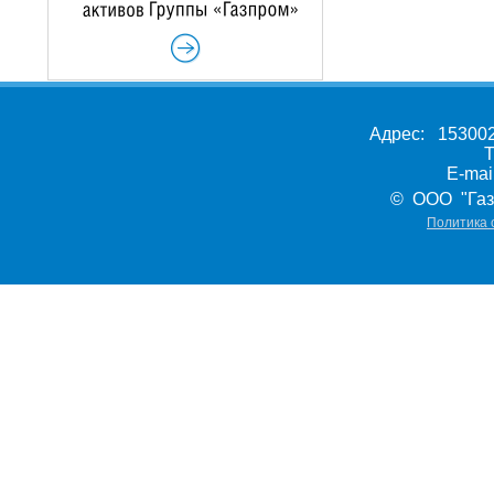
Адрес: 153002,
Т
E-ma
© ООО "Газ
Политика 