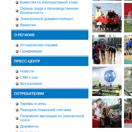
Комиссия по корпоративной этике
Охрана труда и производственная
безопасность
Электронный документооборот
Вакансии
О РЕГИОНЕ
Историческая справка
Газификация
ПРЕСС-ЦЕНТР
Новости
СМИ о нас
Фотогалерея
ПОТРЕБИТЕЛЯМ
Тарифы и цены
Передача показаний счетчика
Получение квитанции по электронной
почте
Документы