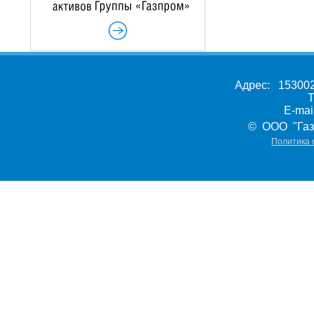
Адрес: 153002,
Т
E-ma
© ООО "Газ
Политика 