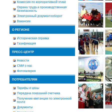
Комиссия по корпоративной этике
Охрана труда и производственная
безопасность
Электронный документооборот
Вакансии
О РЕГИОНЕ
Историческая справка
Газификация
ПРЕСС-ЦЕНТР
Новости
СМИ о нас
Фотогалерея
ПОТРЕБИТЕЛЯМ
Тарифы и цены
Передача показаний счетчика
Получение квитанции по электронной
почте
Документы