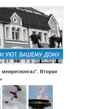
межрегионгаз". Вторая
па